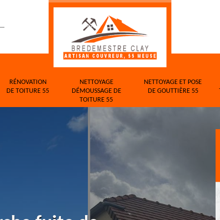
RÉNOVATION
NETTOYAGE
NETTOYAGE ET POSE
DE TOITURE 55
DÉMOUSSAGE DE
DE GOUTTIÈRE 55
TOITURE 55