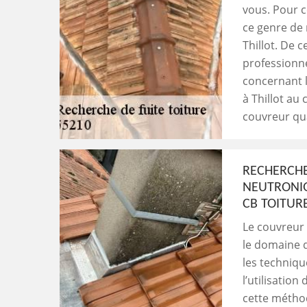
vous. Pour c
ce genre de 
Thillot. De c
professionne
concernant l
à Thillot au
couvreur qua
RECHERCHE
NEUTRONIQ
CB TOITUR
Le couvreur 
le domaine d
les techniqu
l’utilisatio
cette métho