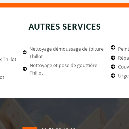
AUTRES SERVICES
Nettoyage démoussage de toiture
Peint
Thillot
Répar
 Thillot
Nettoyage et pose de gouttière
Couvr
Thillot
Urgen
lot