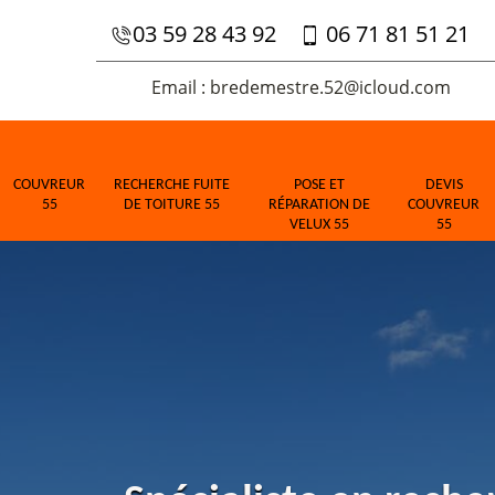
03 59 28 43 92
06 71 81 51 21
Email : bredemestre.52@icloud.com
COUVREUR
RECHERCHE FUITE
POSE ET
DEVIS
55
DE TOITURE 55
RÉPARATION DE
COUVREUR
VELUX 55
55