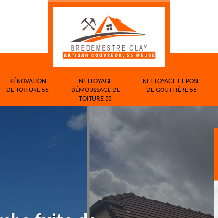
RÉNOVATION
NETTOYAGE
NETTOYAGE ET POSE
DE TOITURE 55
DÉMOUSSAGE DE
DE GOUTTIÈRE 55
TOITURE 55