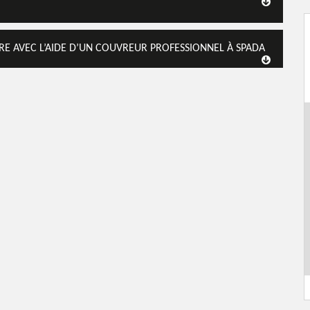
RE AVEC L’AIDE D’UN COUVREUR PROFESSIONNEL À SPADA