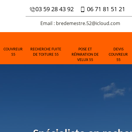
03 59 28 43 92
06 71 81 51 21
Email : bredemestre.52@icloud.com
COUVREUR
RECHERCHE FUITE
POSE ET
DEVIS
55
DE TOITURE 55
RÉPARATION DE
COUVREUR
VELUX 55
55