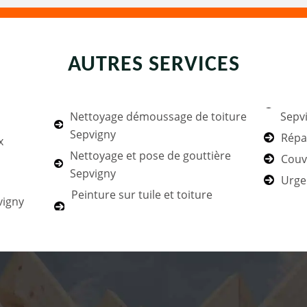
AUTRES SERVICES
Nettoyage démoussage de toiture
Sepv
Sepvigny
Répa
x
Nettoyage et pose de gouttière
Couv
Sepvigny
Urgen
Peinture sur tuile et toiture
vigny