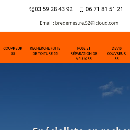
03 59 28 43 92
06 71 81 51 21
Email : bredemestre.52@icloud.com
COUVREUR
RECHERCHE FUITE
POSE ET
DEVIS
55
DE TOITURE 55
RÉPARATION DE
COUVREUR
VELUX 55
55