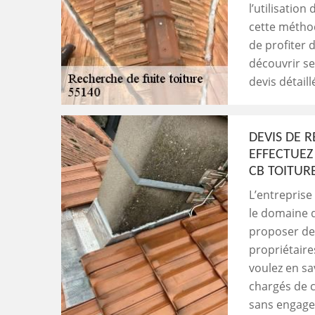
l’utilisatio
cette métho
de profiter 
découvrir ses
devis détail
DEVIS DE R
EFFECTUEZ
CB TOITUR
L’entreprise
le domaine d
proposer des
propriétair
voulez en sa
chargés de c
sans engage