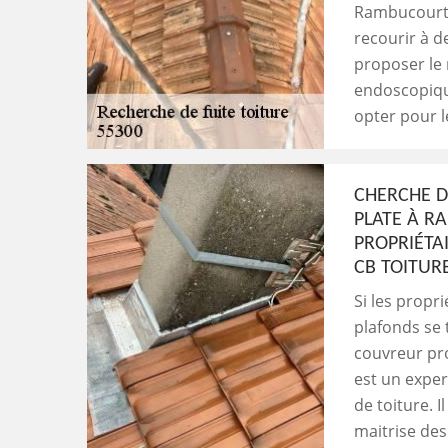
Rambucourt 
recourir à d
proposer le
endoscopiqu
opter pour 
CHERCHE D
PLATE À R
PROPRIÉTAI
CB TOITUR
Si les propr
plafonds se 
couvreur pro
est un exper
de toiture. I
maitrise des