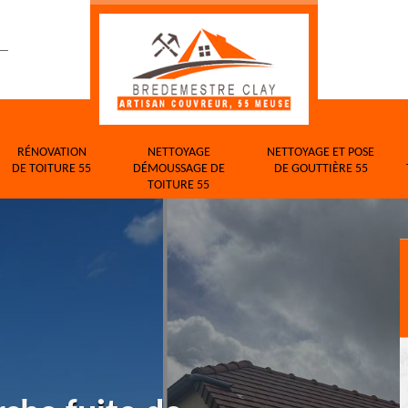
RÉNOVATION
NETTOYAGE
NETTOYAGE ET POSE
DE TOITURE 55
DÉMOUSSAGE DE
DE GOUTTIÈRE 55
TOITURE 55