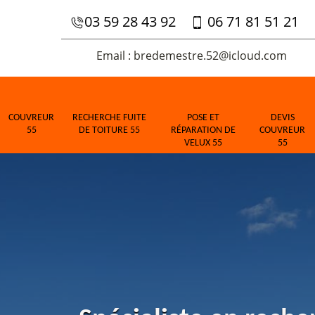
03 59 28 43 92
06 71 81 51 21
Email : bredemestre.52@icloud.com
COUVREUR
RECHERCHE FUITE
POSE ET
DEVIS
55
DE TOITURE 55
RÉPARATION DE
COUVREUR
VELUX 55
55