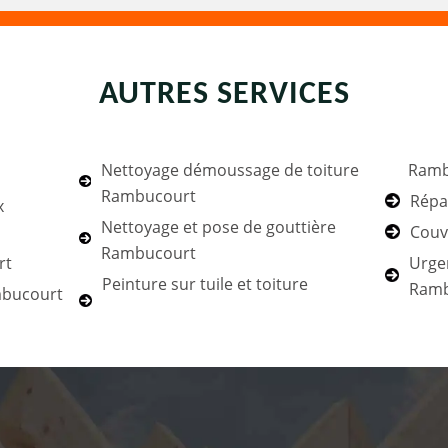
AUTRES SERVICES
Nettoyage démoussage de toiture
Ramb
Rambucourt
Répa
x
Nettoyage et pose de gouttière
Couv
Rambucourt
rt
Urgen
Peinture sur tuile et toiture
Ramb
mbucourt