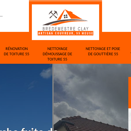
RÉNOVATION
NETTOYAGE
NETTOYAGE ET POSE
DE TOITURE 55
DÉMOUSSAGE DE
DE GOUTTIÈRE 55
TOITURE 55