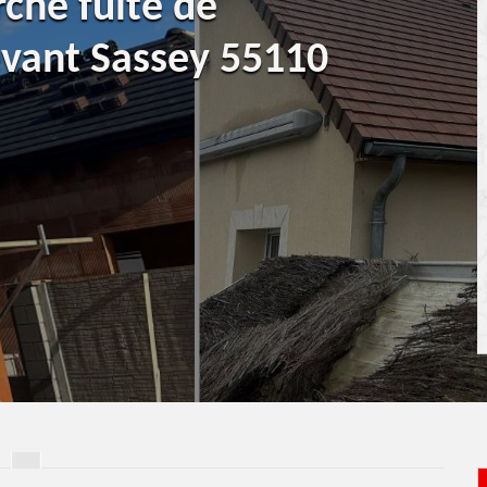
rche fuite de
evant Sassey 55110