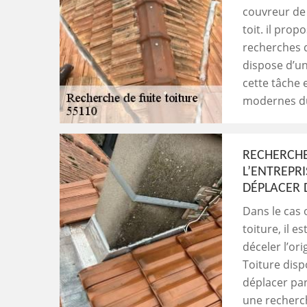
couvreur de 
toit. il pro
recherches d
dispose d’un
cette tâche e
modernes du
RECHERCHE 
L’ENTREPR
DÉPLACER 
Dans le cas 
toiture, il 
déceler l’or
Toiture disp
déplacer pa
une recherch