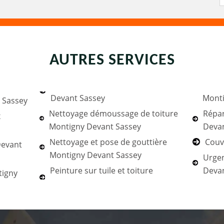
AUTRES SERVICES
Devant Sassey
Monti
 Sassey
Nettoyage démoussage de toiture
Répar
x
Montigny Devant Sassey
Deva
Nettoyage et pose de gouttière
Couv
Devant
Montigny Devant Sassey
Urgen
Peinture sur tuile et toiture
Devan
tigny