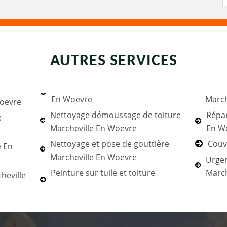
AUTRES SERVICES
En Woevre
March
Woevre
Nettoyage démoussage de toiture
Répar
x
Marcheville En Woevre
En W
Nettoyage et pose de gouttière
Couv
e En
Marcheville En Woevre
Urgen
Peinture sur tuile et toiture
March
heville