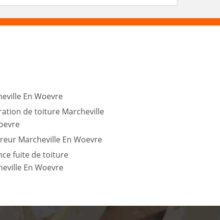
eville En Woevre
ation de toiture Marcheville
oevre
reur Marcheville En Woevre
ce fuite de toiture
eville En Woevre