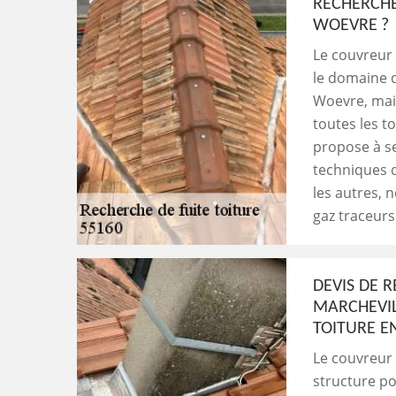
RECHERCHE
WOEVRE ?
Le couvreur 
le domaine d
Woevre, mais
toutes les to
propose à se
techniques d
les autres, 
gaz traceurs
DEVIS DE R
MARCHEVIL
TOITURE E
Le couvreur 
structure po