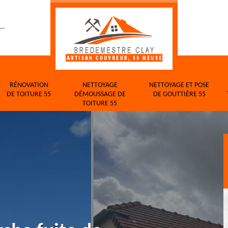
RÉNOVATION
NETTOYAGE
NETTOYAGE ET POSE
DE TOITURE 55
DÉMOUSSAGE DE
DE GOUTTIÈRE 55
TOITURE 55