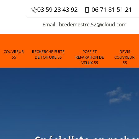
03 59 28 43 92
06 71 81 51 21
Email : bredemestre.52@icloud.com
COUVREUR
RECHERCHE FUITE
POSE ET
DEVIS
55
DE TOITURE 55
RÉPARATION DE
COUVREUR
VELUX 55
55