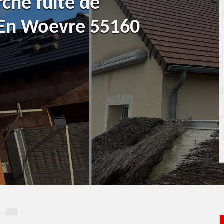
rche fuite de
 En Woevre 55160