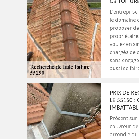
CB TOITUR
L’entreprise
le domaine d
proposer des
propriétair
voulez en sa
chargés de c
sans engage
aussi se fair
PRIX DE RE
LE 55150 :
IMBATTABL
Présent sur 
couvreur de r
arrondie ou 