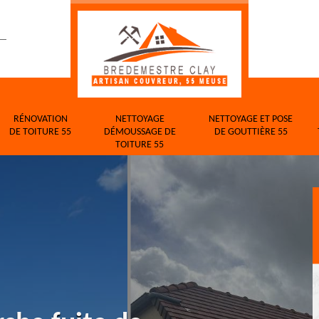
RÉNOVATION
NETTOYAGE
NETTOYAGE ET POSE
DE TOITURE 55
DÉMOUSSAGE DE
DE GOUTTIÈRE 55
TOITURE 55