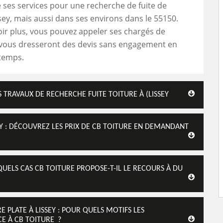
ses services pour une recherche de fuite de
ssey, mais aussi dans ses environs dans le 55150.
ir plus, vous pouvez appeler ses chargés de
ls vous dresseront des devis sans engagement en
 temps.
 TRAVAUX DE RECHERCHE FUITE TOITURE À (LISSEY
EY : DÉCOUVREZ LES PRIX DE CB TOITURE EN DEMANDANT
 QUELS CAS CB TOITURE PROPOSE-T-IL LE RECOURS À DU
 PLATE À LISSEY : POUR QUELS MOTIFS LES
CE À CB TOITURE ?