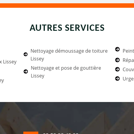
AUTRES SERVICES
Nettoyage démoussage de toiture
Peint
Lissey
Répar
x Lissey
Nettoyage et pose de gouttière
Couv
Lissey
Urgen
ey