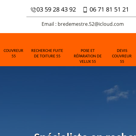
03 59 28 43 92
06 71 81 51 21
Email : bredemestre.52@icloud.com
COUVREUR
RECHERCHE FUITE
POSE ET
DEVIS
55
DE TOITURE 55
RÉPARATION DE
COUVREUR
VELUX 55
55