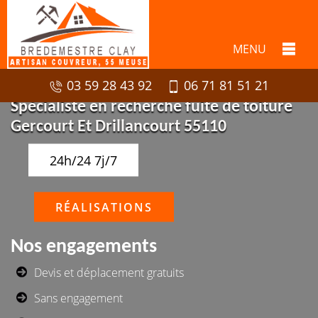
MENU
03 59 28 43 92
06 71 81 51 21
Spécialiste en recherche fuite de toiture
Gercourt Et Drillancourt 55110
24h/24 7j/7
RÉALISATIONS
Nos engagements
Devis et déplacement gratuits
Sans engagement