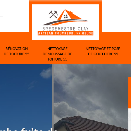
RÉNOVATION
NETTOYAGE
NETTOYAGE ET POSE
DE TOITURE 55
DÉMOUSSAGE DE
DE GOUTTIÈRE 55
TOITURE 55