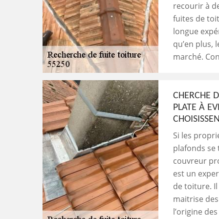
recourir à 
fuites de toi
longue expér
qu’en plus, l
marché. Cont
CHERCHE D
PLATE À EV
CHOISISSEN
Si les propr
plafonds se 
couvreur pro
est un exper
de toiture. I
maitrise des
l’origine de