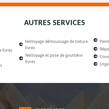
AUTRES SERVICES
Nettoyage démoussage de toiture
Peint
Evres
Répa
x Evres
Nettoyage et pose de gouttière
Couv
Evres
Urgen
es