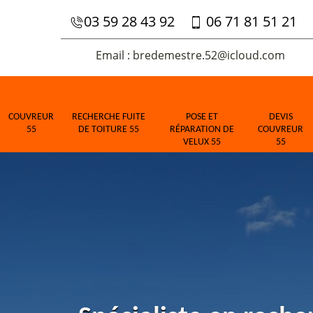
03 59 28 43 92
06 71 81 51 21
Email : bredemestre.52@icloud.com
COUVREUR
RECHERCHE FUITE
POSE ET
DEVIS
55
DE TOITURE 55
RÉPARATION DE
COUVREUR
VELUX 55
55