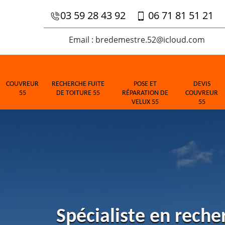
03 59 28 43 92
06 71 81 51 21
Email : bredemestre.52@icloud.com
COUVREUR
RECHERCHE FUITE
POSE ET
DEVIS
55
DE TOITURE 55
RÉPARATION DE
COUVREUR
VELUX 55
55
Spécialiste en reche