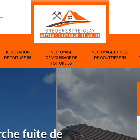
RÉNOVATION
NETTOYAGE
NETTOYAGE ET POSE
DE TOITURE 55
DÉMOUSSAGE DE
DE GOUTTIÈRE 55
TOITURE 55
rche fuite de