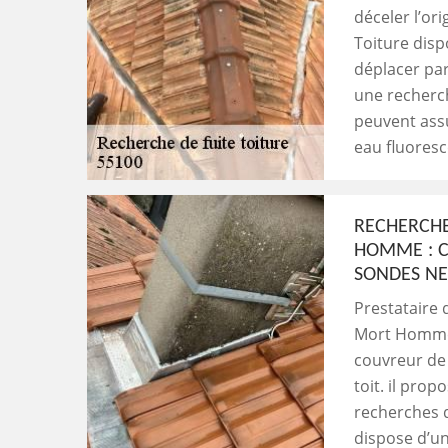
déceler l’or
Toiture disp
déplacer pa
une recherch
peuvent assu
eau fluores
RECHERCHE
HOMME : C
SONDES N
Prestataire 
Mort Homme 
couvreur de 
toit. il pro
recherches d
dispose d’un