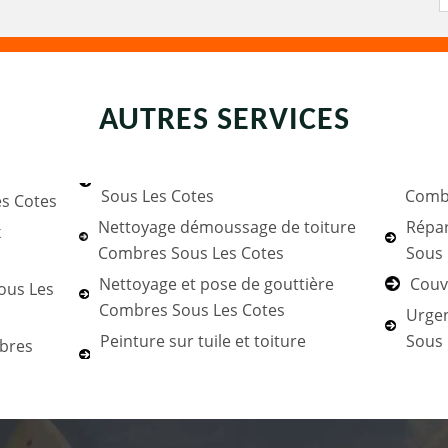
AUTRES SERVICES
Sous Les Cotes
Combr
s Cotes
Nettoyage démoussage de toiture
Répar
x
Combres Sous Les Cotes
Sous 
Nettoyage et pose de gouttière
Couv
ous Les
Combres Sous Les Cotes
Urgen
Peinture sur tuile et toiture
Sous 
mbres