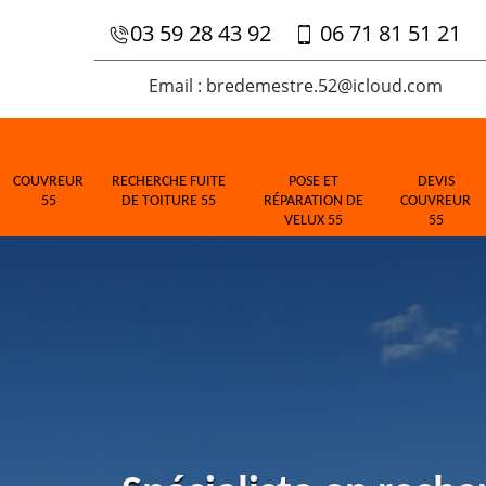
03 59 28 43 92
06 71 81 51 21
Email : bredemestre.52@icloud.com
COUVREUR
RECHERCHE FUITE
POSE ET
DEVIS
55
DE TOITURE 55
RÉPARATION DE
COUVREUR
VELUX 55
55