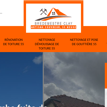
RÉNOVATION
NETTOYAGE
NETTOYAGE ET POSE
DE TOITURE 55
DÉMOUSSAGE DE
DE GOUTTIÈRE 55
TOITURE 55