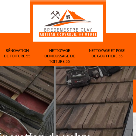
RÉNOVATION
NETTOYAGE
NETTOYAGE ET POSE
DE TOITURE 55
DÉMOUSSAGE DE
DE GOUTTIÈRE 55
TOITURE 55