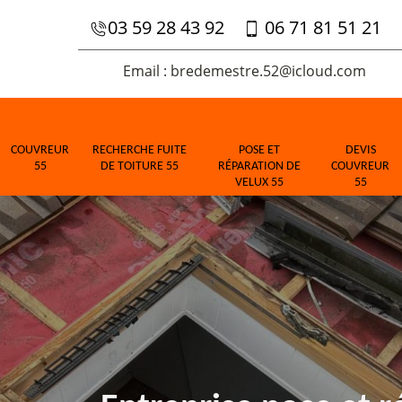
03 59 28 43 92
06 71 81 51 21
Email : bredemestre.52@icloud.com
COUVREUR
RECHERCHE FUITE
POSE ET
DEVIS
55
DE TOITURE 55
RÉPARATION DE
COUVREUR
VELUX 55
55