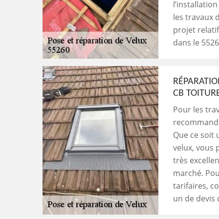
l’installati
les travaux 
projet relati
dans le 5526
RÉPARATIO
CB TOITUR
Pour les tra
recommandé 
Que ce soit
velux, vous 
très excelle
marché. Pour
tarifaires, 
un de devis d