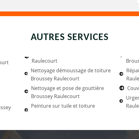
AUTRES SERVICES
Raulecourt
Brous
ourt
Nettoyage démoussage de toiture
Répar
Broussey Raulecourt
Raul
Nettoyage et pose de gouttière
Couv
Broussey Raulecourt
Urgen
Peinture sur tuile et toiture
Raule
ussey