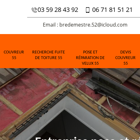
03 59 28 43 92
06 71 81 51 21
Email : bredemestre.52@icloud.com
COUVREUR
RECHERCHE FUITE
POSE ET
DEVIS
55
DE TOITURE 55
RÉPARATION DE
COUVREUR
VELUX 55
55