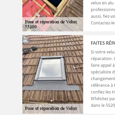
velux en alu
professionn
aussi, fiez-v
Contactez-le
FAITES RÉ
Si votre velu
réparation. I
faire appel 
spécialiste 
changement o
référence à 
confiez les t
N’hésitez pa
dans le 5520