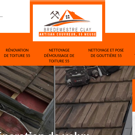
RÉNOVATION
NETTOYAGE
NETTOYAGE ET POSE
DE TOITURE 55
DÉMOUSSAGE DE
DE GOUTTIÈRE 55
TOITURE 55