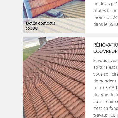
un devis pré
toutes les i
moins de 24 
dans le 5530
RÉNOVATIO
COUVREUR 
Si vous avez
Toiture est 
vous sollicit
demander un 
toiture, CB 
du type de to
aussi tenir 
c’est en fon
travaux. CB 