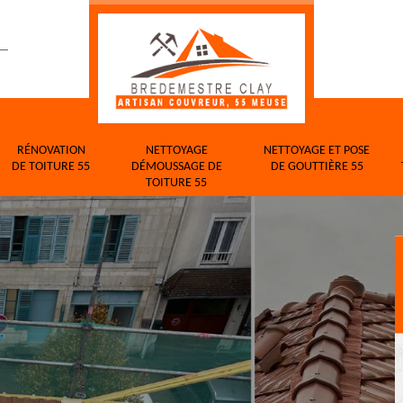
RÉNOVATION
NETTOYAGE
NETTOYAGE ET POSE
DE TOITURE 55
DÉMOUSSAGE DE
DE GOUTTIÈRE 55
TOITURE 55