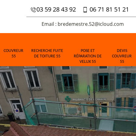
03 59 28 43 92
06 71 81 51 21
Email : bredemestre.52@icloud.com
COUVREUR
RECHERCHE FUITE
POSE ET
DEVIS
55
DE TOITURE 55
RÉPARATION DE
COUVREUR
VELUX 55
55