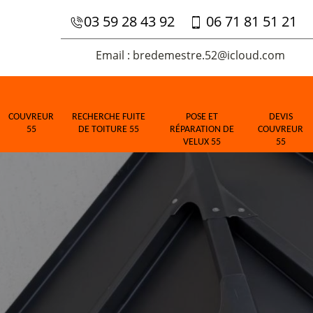
03 59 28 43 92
06 71 81 51 21
Email : bredemestre.52@icloud.com
COUVREUR
RECHERCHE FUITE
POSE ET
DEVIS
55
DE TOITURE 55
RÉPARATION DE
COUVREUR
VELUX 55
55