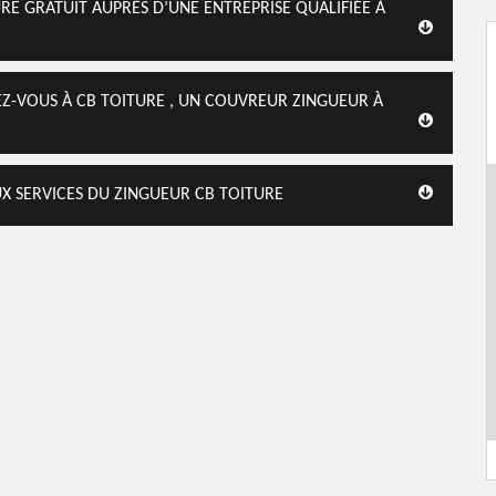
RE GRATUIT AUPRÈS D’UNE ENTREPRISE QUALIFIÉE À
SEZ-VOUS À CB TOITURE , UN COUVREUR ZINGUEUR À
UX SERVICES DU ZINGUEUR CB TOITURE