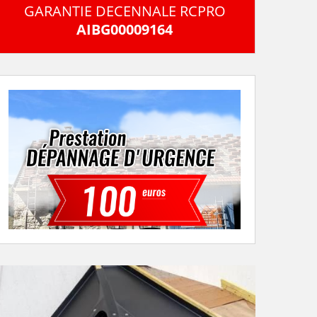
GARANTIE DECENNALE RCPRO
AIBG00009164