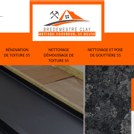
RÉNOVATION
NETTOYAGE
NETTOYAGE ET POSE
DE TOITURE 55
DÉMOUSSAGE DE
DE GOUTTIÈRE 55
TOITURE 55