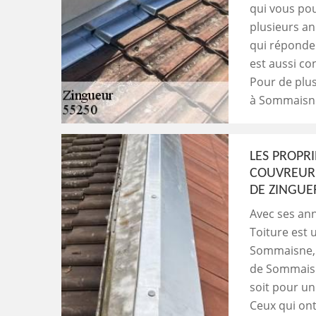
qui vous pou
plusieurs an
qui réponden
est aussi co
Pour de plus
à Sommaisne
LES PROPRI
COUVREUR 
DE ZINGUER
Avec ses ann
Toiture est 
Sommaisne, d
de Sommaisne
soit pour un
Ceux qui ont