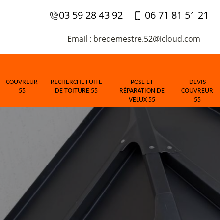
03 59 28 43 92
06 71 81 51 21
Email : bredemestre.52@icloud.com
COUVREUR
RECHERCHE FUITE
POSE ET
DEVIS
55
DE TOITURE 55
RÉPARATION DE
COUVREUR
VELUX 55
55