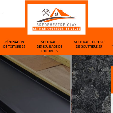
RÉNOVATION
NETTOYAGE
NETTOYAGE ET POSE
DE TOITURE 55
DÉMOUSSAGE DE
DE GOUTTIÈRE 55
TOITURE 55