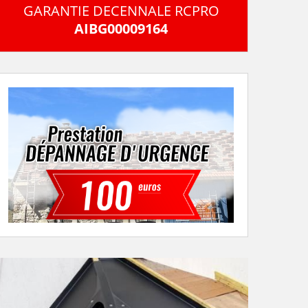
GARANTIE DECENNALE RCPRO
AIBG00009164