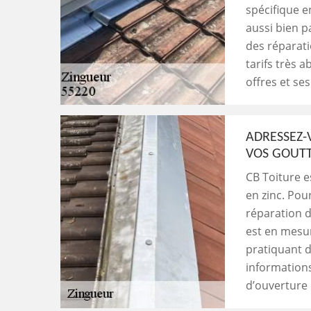
spécifique en
aussi bien p
des réparati
tarifs très 
offres et ses
ADRESSEZ-
VOS GOUTT
CB Toiture e
en zinc. Pou
réparation de
est en mesur
pratiquant d
informations
d’ouverture 