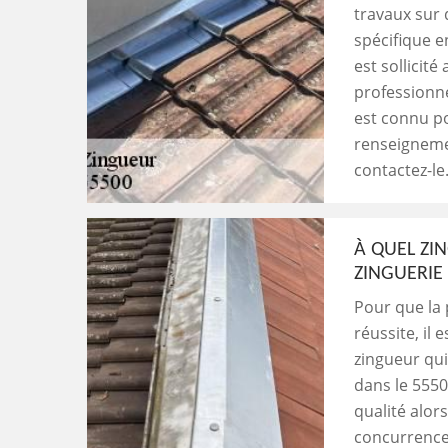
travaux sur d
spécifique e
est sollicité
professionne
est connu po
renseignemen
contactez-le
À QUEL ZI
ZINGUERIE 
Pour que la 
réussite, il 
zingueur qui
dans le 5550
qualité alors
concurrence.