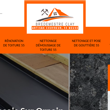
RÉNOVATION
NETTOYAGE
NETTOYAGE ET POSE
DE TOITURE 55
DÉMOUSSAGE DE
DE GOUTTIÈRE 55
TOITURE 55