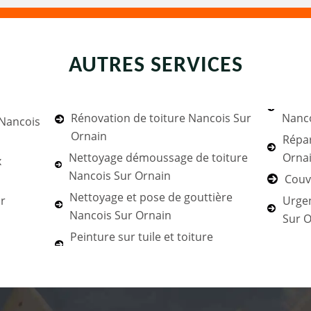
AUTRES SERVICES
Rénovation de toiture Nancois Sur
Nanco
 Nancois
Ornain
Répar
Nettoyage démoussage de toiture
Orna
x
Nancois Sur Ornain
Couv
Nettoyage et pose de gouttière
r
Urgen
Nancois Sur Ornain
Sur O
Peinture sur tuile et toiture