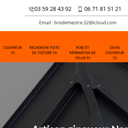
03 59 28 43 92
06 71 81 51 21
Email : bredemestre.52@icloud.com
COUVREUR
RECHERCHE FUITE
POSE ET
DEVIS
55
DE TOITURE 55
RÉPARATION DE
COUVREUR
VELUX 55
55