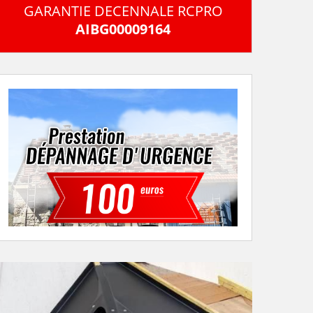
GARANTIE DECENNALE RCPRO
AIBG00009164