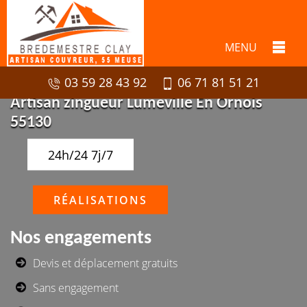
MENU
03 59 28 43 92
06 71 81 51 21
Artisan zingueur Lumeville En Ornois
55130
24h/24 7j/7
RÉALISATIONS
Nos engagements
Devis et déplacement gratuits
Sans engagement