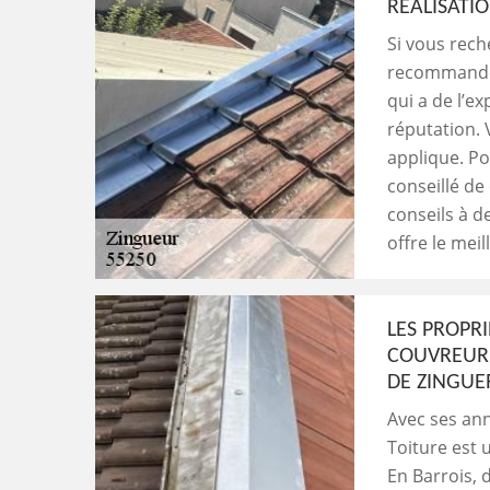
RÉALISATI
Si vous reche
recommandé 
qui a de l’e
réputation. 
applique. Po
conseillé de
conseils à d
offre le mei
LES PROPRI
COUVREUR 
DE ZINGUER
Avec ses ann
Toiture est 
En Barrois, d