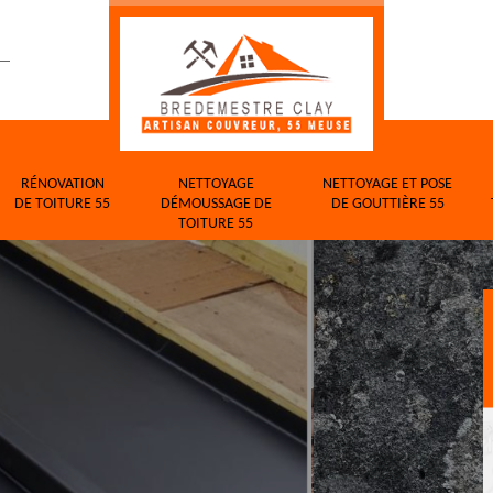
RÉNOVATION
NETTOYAGE
NETTOYAGE ET POSE
DE TOITURE 55
DÉMOUSSAGE DE
DE GOUTTIÈRE 55
TOITURE 55