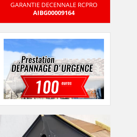
GARANTIE DECENNALE RCPRO
AIBG00009164