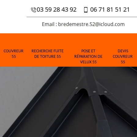
03 59 28 43 92
06 71 81 51 21
Email : bredemestre.52@icloud.com
COUVREUR
RECHERCHE FUITE
POSE ET
DEVIS
55
DE TOITURE 55
RÉPARATION DE
COUVREUR
VELUX 55
55