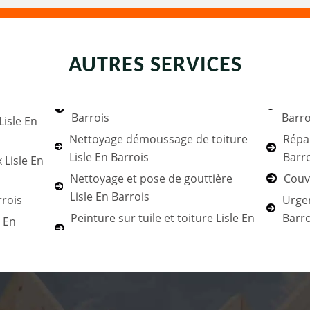
AUTRES SERVICES
Barrois
Barro
Lisle En
Nettoyage démoussage de toiture
Répar
Lisle En Barrois
Barr
 Lisle En
Nettoyage et pose de gouttière
Couvr
Lisle En Barrois
rrois
Urgen
Peinture sur tuile et toiture Lisle En
Barro
e En