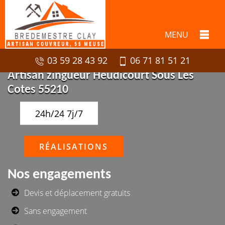
MENU
03 59 28 43 92
06 71 81 51 21
Artisan zingueur Heudicourt Sous Les
Cotes 55210
24h/24 7j/7
RÉALISATIONS
Nos engagements
Devis et déplacement gratuits
Sans engagement