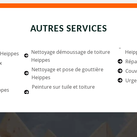
AUTRES SERVICES
Nettoyage démoussage de toiture
Heip
e Heippes
Heippes
Répa
x
Nettoyage et pose de gouttière
Couv
Heippes
Urge
Peinture sur tuile et toiture
ppes