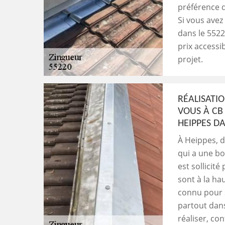
préférence d
Si vous avez
dans le 55220
prix accessi
projet.
RÉALISATIO
VOUS À CB
HEIPPES DA
À Heippes, d
qui a une bo
est sollicité
sont à la hau
connu pour s
partout dans
réaliser, co