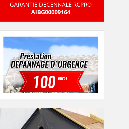
GARANTIE DECENNALE RCPRO
AIBG00009164