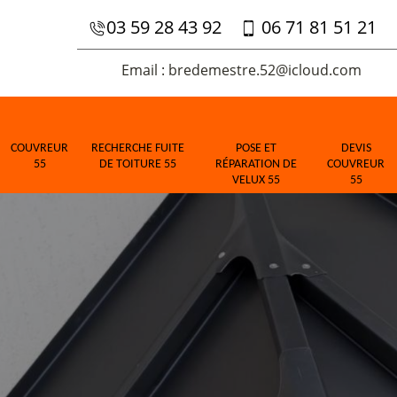
03 59 28 43 92
06 71 81 51 21
Email : bredemestre.52@icloud.com
COUVREUR
RECHERCHE FUITE
POSE ET
DEVIS
55
DE TOITURE 55
RÉPARATION DE
COUVREUR
VELUX 55
55