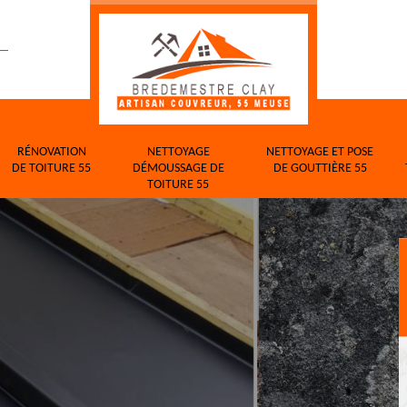
RÉNOVATION
NETTOYAGE
NETTOYAGE ET POSE
DE TOITURE 55
DÉMOUSSAGE DE
DE GOUTTIÈRE 55
TOITURE 55