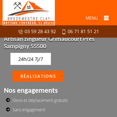
MENU
03 59 28 43 92
06 71 81 51 21
Artisan zingueur Grimaucourt Pres
Sampigny 55500
24h/24 7j/7
RÉALISATIONS
Nos engagements
Devis et déplacement gratuits
Sans engagement