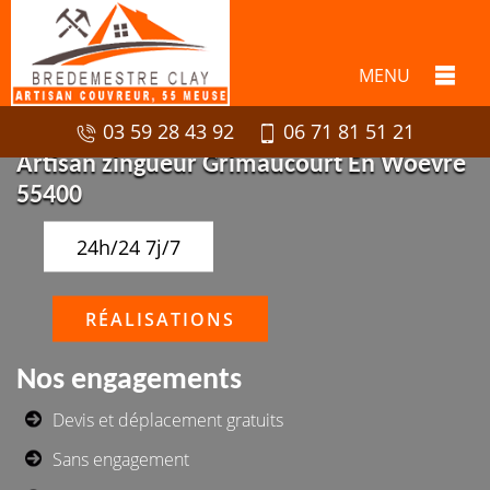
MENU
03 59 28 43 92
06 71 81 51 21
Artisan zingueur Grimaucourt En Woevre
55400
24h/24 7j/7
RÉALISATIONS
Nos engagements
Devis et déplacement gratuits
Sans engagement