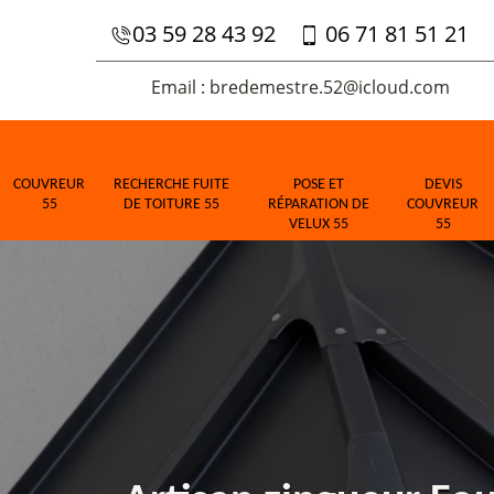
03 59 28 43 92
06 71 81 51 21
Email : bredemestre.52@icloud.com
COUVREUR
RECHERCHE FUITE
POSE ET
DEVIS
55
DE TOITURE 55
RÉPARATION DE
COUVREUR
VELUX 55
55