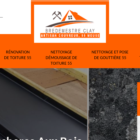
RÉNOVATION
NETTOYAGE
NETTOYAGE ET POSE
DE TOITURE 55
DÉMOUSSAGE DE
DE GOUTTIÈRE 55
TOITURE 55