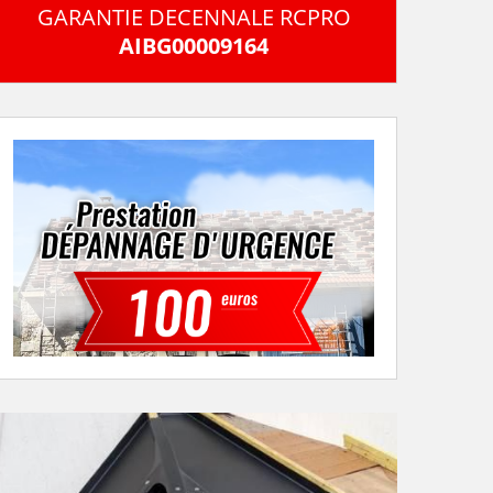
GARANTIE DECENNALE RCPRO
AIBG00009164