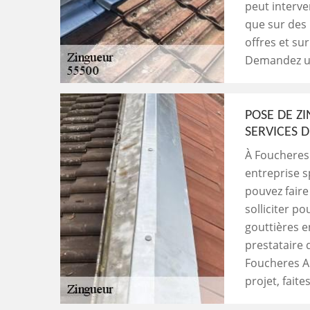
peut interve
que sur des 
offres et sur
Demandez un
POSE DE ZI
SERVICES 
À Foucheres 
entreprise s
pouvez faire
solliciter p
gouttières e
prestataire 
Foucheres Au
projet, faite