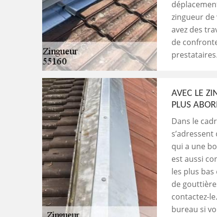
déplacement
zingueur de 
avez des tra
de confronter
prestataires
AVEC LE ZI
PLUS ABOR
Dans le cadr
s’adressent 
qui a une bo
est aussi co
les plus bas
de gouttières
contactez-le
bureau si v