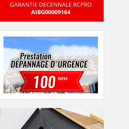
GARANTIE DECENNALE RCPRO
AIBG00009164