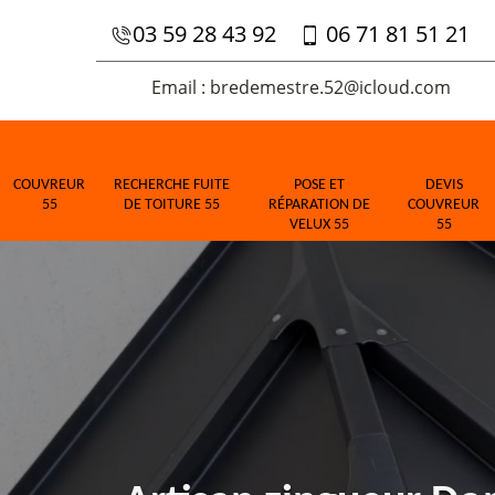
03 59 28 43 92
06 71 81 51 21
Email : bredemestre.52@icloud.com
COUVREUR
RECHERCHE FUITE
POSE ET
DEVIS
55
DE TOITURE 55
RÉPARATION DE
COUVREUR
VELUX 55
55