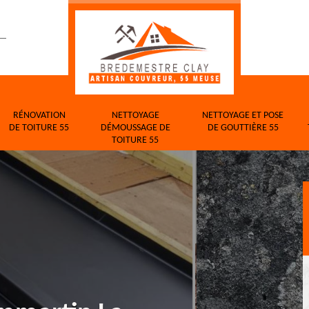
RÉNOVATION
NETTOYAGE
NETTOYAGE ET POSE
DE TOITURE 55
DÉMOUSSAGE DE
DE GOUTTIÈRE 55
TOITURE 55