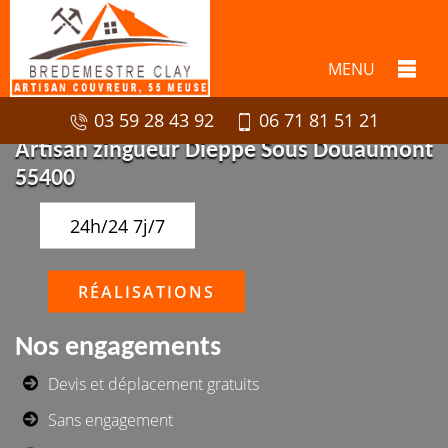
MENU
03 59 28 43 92
06 71 81 51 21
Artisan zingueur Dieppe Sous Douaumont
55400
24h/24 7j/7
RÉALISATIONS
Nos engagements
Devis et déplacement gratuits
Sans engagement