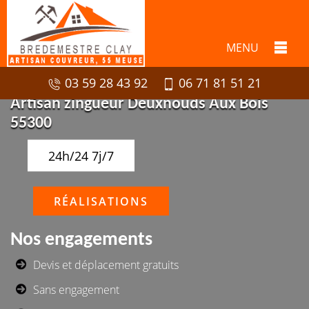
MENU
03 59 28 43 92
06 71 81 51 21
Artisan zingueur Deuxnouds Aux Bois
55300
24h/24 7j/7
RÉALISATIONS
Nos engagements
Devis et déplacement gratuits
Sans engagement