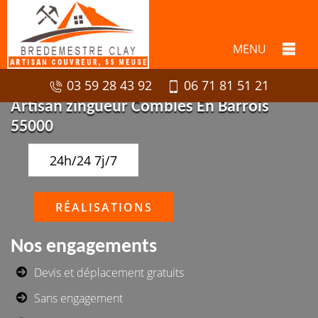
MENU
03 59 28 43 92
06 71 81 51 21
Artisan zingueur Combles En Barrois
55000
24h/24 7j/7
RÉALISATIONS
Nos engagements
Devis et déplacement gratuits
Sans engagement