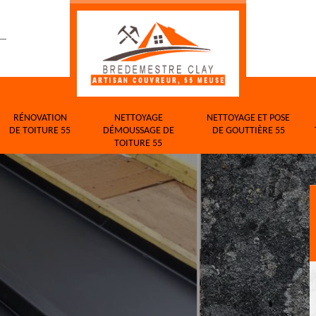
RÉNOVATION
NETTOYAGE
NETTOYAGE ET POSE
DE TOITURE 55
DÉMOUSSAGE DE
DE GOUTTIÈRE 55
TOITURE 55