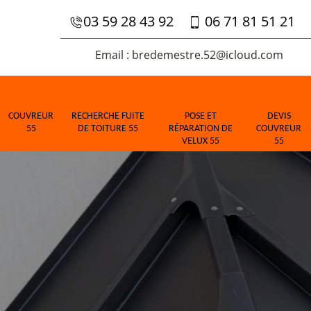
03 59 28 43 92
06 71 81 51 21
Email : bredemestre.52@icloud.com
COUVREUR
RECHERCHE FUITE
POSE ET
DEVIS
55
DE TOITURE 55
RÉPARATION DE
COUVREUR
VELUX 55
55