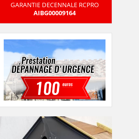
GARANTIE DECENNALE RCPRO
AIBG00009164