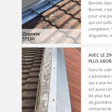
Bonnet, dans
Bonnet, c’es
pour une pos
qui ont soll
compétent. V
zingueries, n
AVEC LE ZI
PLUS ABOR
Dans le cadr
s’adressent 
qui a une bo
est aussi co
les plus bas
de gouttières
contactez-le